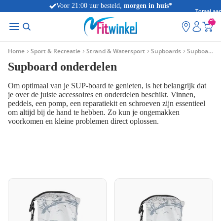
Voor 21:00 uur besteld,
morgen in huis
*
Totaal aan
artikelen
winkelwag
0
Home
Sport & Recreatie
Strand & Watersport
Supboards
Supboard onderdelen
Supboard onderdelen
Om optimaal van je SUP-board te genieten, is het belangrijk dat
je over de juiste accessoires en onderdelen beschikt. Vinnen,
peddels, een pomp, een reparatiekit en schroeven zijn essentieel
om altijd bij de hand te hebben. Zo kun je ongemakken
voorkomen en kleine problemen direct oplossen.
VirtuFit Dry Bag 15L -
VirtuFit Dry Bag 20L -
Waterdichte Tas
Waterdichte Tas