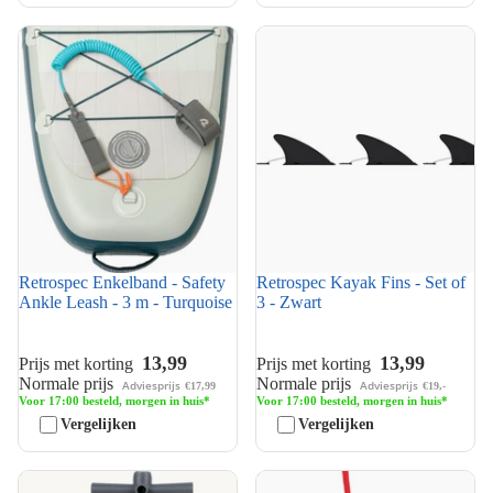
Retrospec Enkelband - Safety
Retrospec Kayak Fins - Set of
Ankle Leash - 3 m - Turquoise
3 - Zwart
Retrospec Enkelband - Safety
Retrospec Kayak Fins - Set of
Ankle Leash - 3 m - Turquoise
3 - Zwart
13,99
13,99
Prijs met korting
Prijs met korting
Normale prijs
Normale prijs
Adviesprijs
Adviesprijs
€17,99
€19,-
Voor 17:00 besteld, morgen in huis*
Voor 17:00 besteld, morgen in huis*
Vergelijken
Vergelijken
Retrospec Dual Action Pomp -
Retrospec Paraplu Anker -