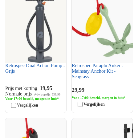
Grijs
Mainstay Anchor Kit -
Seagrass
Retrospec Dual Action Pomp -
Retrospec Paraplu Anker -
Grijs
Mainstay Anchor Kit -
Seagrass
19,95
Prijs met korting
29,99
Normale prijs
Adviesprijs
€39,99
Voor 17:00 besteld, morgen in huis*
Voor 17:00 besteld, morgen in huis*
Vergelijken
Vergelijken
Retrospec Paraplu Anker -
VirtuFit Draaibare
Mainstay Anchor Kit - Zwart
Opbergbeugels voor Supboard