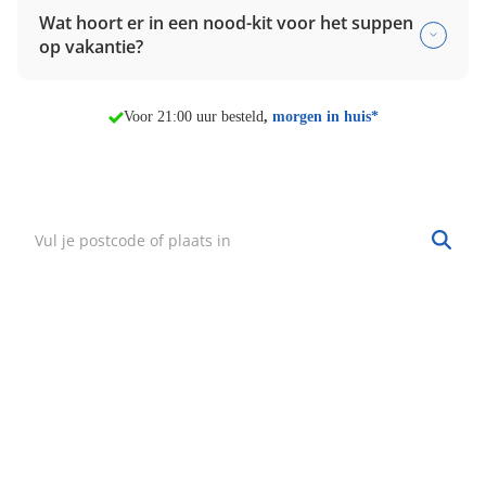
Wat hoort er in een nood-kit voor het suppen
op vakantie?
Voor 21:00 uur besteld
,
morgen in huis*
Vind mijn winkel
Zoek een winkel bij jou in de buurt.
Hulp nodig?
·
Vind mijn bestelling
·
Bezorgen & afhalen
·
Ruilen & retourneren
·
Service & garantie
Onze klantenservice
Wij zijn bereikbaar van: