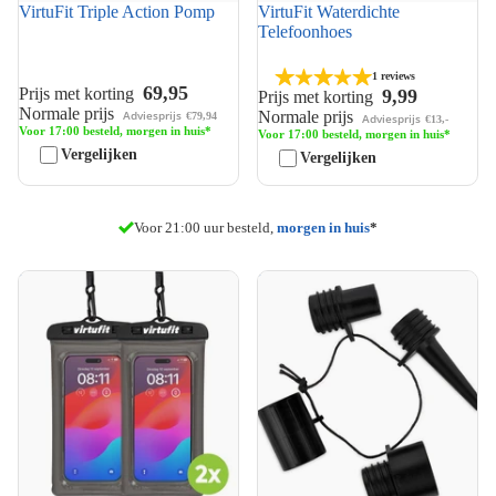
VirtuFit Triple Action Pomp
VirtuFit Waterdichte
Telefoonhoes
1 reviews
69,95
Prijs met korting
9,99
Prijs met korting
Normale prijs
Normale prijs
Adviesprijs
€79,94
Adviesprijs
€13,-
Voor 17:00 besteld, morgen in huis*
Voor 17:00 besteld, morgen in huis*
Vergelijken
Vergelijken
Gratis verzending
Voor 21:00 uur besteld,
morgen in huis
*
VirtuFit Waterdichte
VirtuFit Universele adapters
Telefoonhoes - Set van 2
voor pomp