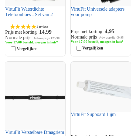
VirtuFit Waterdichte
VirtuFit Universele adapters
Telefoonhoes - Set van 2
voor pomp
1 reviews
4,95
Prijs met korting
14,99
Prijs met korting
Normale prijs
Normale prijs
Adviesprijs
€9,95
Adviesprijs
€25,98
Voor 17:00 besteld, morgen in huis*
Voor 17:00 besteld, morgen in huis*
Vergelijken
Vergelijken
VirtuFit Verstelbare Draagriem
VirtuFit Supboard Lijm
voor Supboard
VirtuFit Supboard Lijm
VirtuFit Verstelbare Draagriem