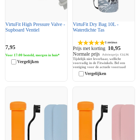
VirtuFit High Pressure Valve -
VirtuFit Dry Bag 10L -
Supboard Ventiel
Waterdichte Tas
1 reviews
7,95
10,95
Prijs met korting
Normale prijs
Adviesprijs
€14,96
Voor 17:00 besteld, morgen in huis*
Tijdelijk niet leverbaar, wellicht
Vergelijken
voorradig in de Fitwinkels. Bel een
vestiging voor de actuele voorraad
Vergelijken
VirtuFit Reparatiekit Supboard
VirtuFit Reparatiekit Supboard
Azure Blue
Old Pink