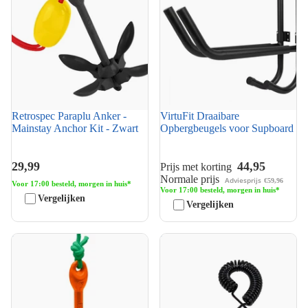
Retrospec Paraplu Anker -
VirtuFit Draaibare
Mainstay Anchor Kit - Zwart
Opbergbeugels voor Supboard
29,99
44,95
Prijs met korting
Normale prijs
Adviesprijs
€59,96
Voor 17:00 besteld, morgen in huis*
Voor 17:00 besteld, morgen in huis*
Vergelijken
Vergelijken
Retrospec Paraplu Anker -
VirtuFit Ankle Leash -
Mainstay Anchor Kit -
Enkelband
Clownfish